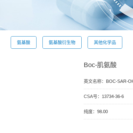
氨基酸
氨基酸衍生物
其他化学品
Boc-肌氨酸
英文名称：
BOC-SAR-O
CSA号：
13734-36-6
纯度：
98.00