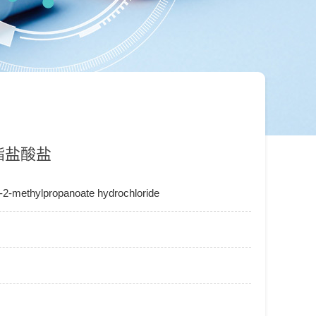
酯盐酸盐
-2-methylpropanoate hydrochloride