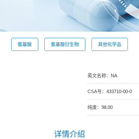
氨基酸
氨基酸衍生物
其他化学品
英文名称：
NA
CSA号：
433710-00-0
纯度：
98.00
详情介绍